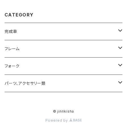
CATEGORY
完成車
ROAD
フレーム
MTB
ROADフレーム
フォーク
MTB完成車特別価格品
ROADフレーム 特別価格品
サスペンション
パーツ、アクセサリー類
MTBフレーム
サスペンションパーツ
ハンドル
© jinrikisha
MTBフレーム 特別価格品
ステム
Powered by