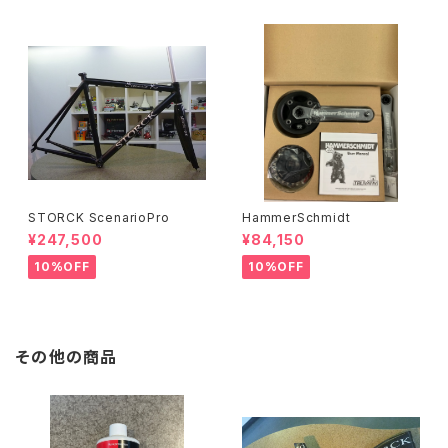
STORCK ScenarioPro
HammerSchmidt
¥247,500
¥84,150
10%OFF
10%OFF
その他の商品