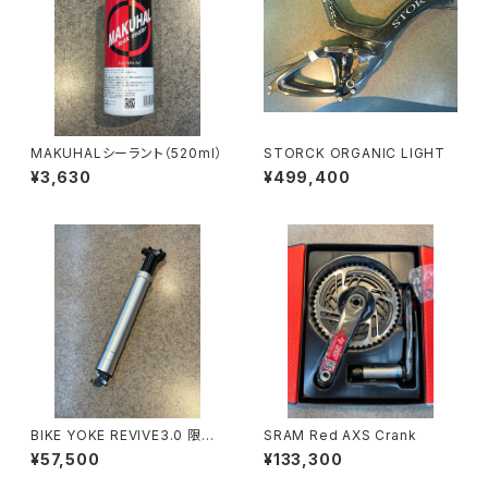
MAKUHALシーラント（520ml）
STORCK ORGANIC LIGHT
¥3,630
¥499,400
BIKE YOKE REVIVE3.0 限定
SRAM Red AXS Crank
シルバー
¥57,500
¥133,300