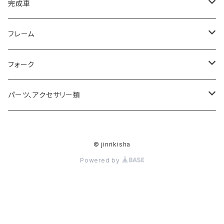
完成車
ROAD
フレーム
MTB
ROADフレーム
フォーク
MTB完成車特別価格品
ROADフレーム 特別価格品
サスペンション
パーツ、アクセサリー類
MTBフレーム
サスペンションパーツ
ハンドル
© jinrikisha
MTBフレーム 特別価格品
ステム
Powered by
80mm
Vintageフレーム
シートポスト
90mm（-17°）
バーテープ