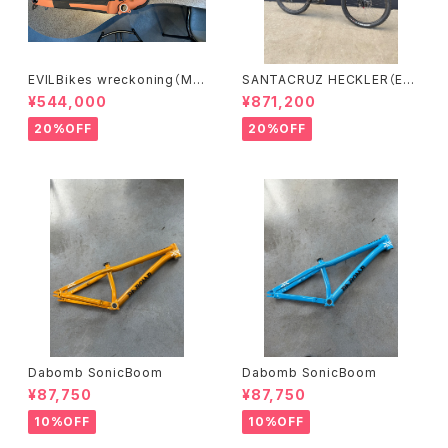
EVILBikes wreckoning（Mサ
SANTACRUZ HECKLER（Eバ
イズ）
イク）(Sサイズ）
¥544,000
¥871,200
20%OFF
20%OFF
Dabomb SonicBoom
Dabomb SonicBoom
¥87,750
¥87,750
10%OFF
10%OFF