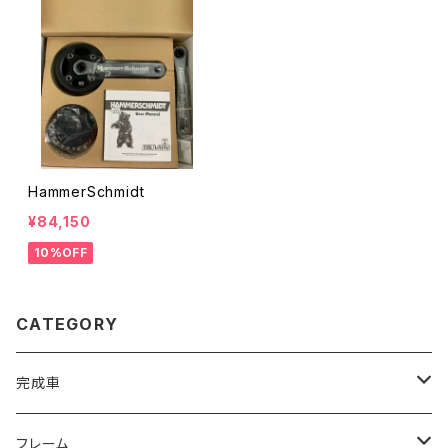
HammerSchmidt
¥84,150
10%OFF
CATEGORY
完成車
ROAD
フレーム