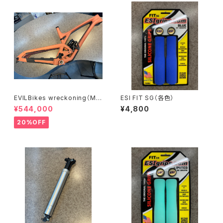
EVILBikes wreckoning（Mサ
ESI FIT SG（各色）
イズ）
¥544,000
¥4,800
20%OFF