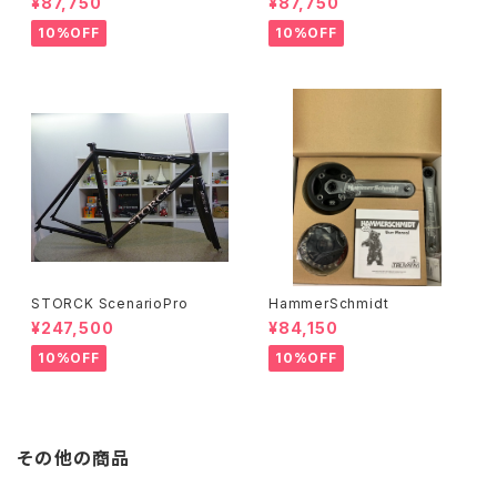
¥87,750
¥87,750
10%OFF
10%OFF
STORCK ScenarioPro
HammerSchmidt
¥247,500
¥84,150
10%OFF
10%OFF
その他の商品