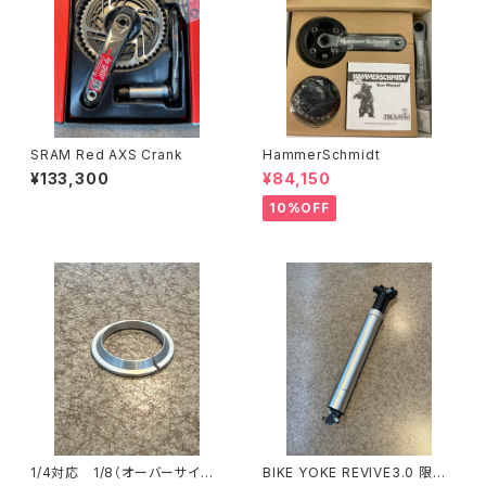
SRAM Red AXS Crank
HammerSchmidt
¥133,300
¥84,150
10%OFF
1/4対応 1/8（オーバーサイズ）
BIKE YOKE REVIVE3.0 限定