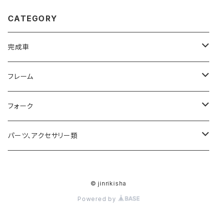
CATEGORY
完成車
ROAD
フレーム
MTB
ROADフレーム
フォーク
MTB完成車特別価格品
ROADフレーム 特別価格品
サスペンション
パーツ、アクセサリー類
MTBフレーム
サスペンションパーツ
ハンドル
© jinrikisha
MTBフレーム 特別価格品
ステム
Powered by