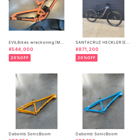
EVILBikes wreckoning（Mサ
SANTACRUZ HECKLER（Eバ
イズ）
イク）(Sサイズ）
¥544,000
¥871,200
20%OFF
20%OFF
Dabomb SonicBoom
Dabomb SonicBoom