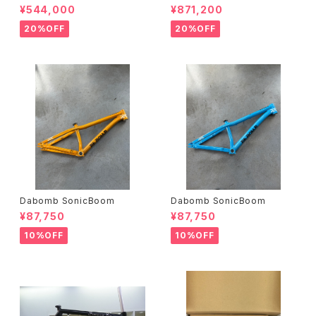
イズ）
イク）(Sサイズ）
¥544,000
¥871,200
20%OFF
20%OFF
Dabomb SonicBoom
Dabomb SonicBoom
¥87,750
¥87,750
10%OFF
10%OFF