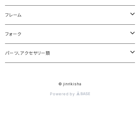
ROAD
フレーム
MTB
ROADフレーム
フォーク
MTB完成車特別価格品
ROADフレーム 特別価格品
サスペンション
パーツ、アクセサリー類
MTBフレーム
サスペンションパーツ
ハンドル
© jinrikisha
MTBフレーム 特別価格品
ステム
Powered by
80mm
Vintageフレーム
シートポスト
90mm（-17°）
バーテープ