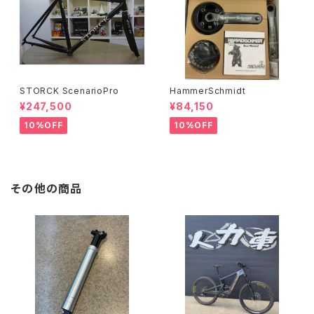
STORCK ScenarioPro
HammerSchmidt
¥247,500
¥84,150
10%OFF
10%OFF
その他の商品