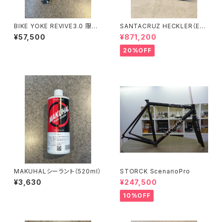
BIKE YOKE REVIVE3.0 限定
SANTACRUZ HECKLER（Eバ
シルバー
イク）(Sサイズ）
¥57,500
¥871,200
20%OFF
MAKUHALシーラント（520ml）
STORCK ScenarioPro
¥3,630
¥247,500
10%OFF