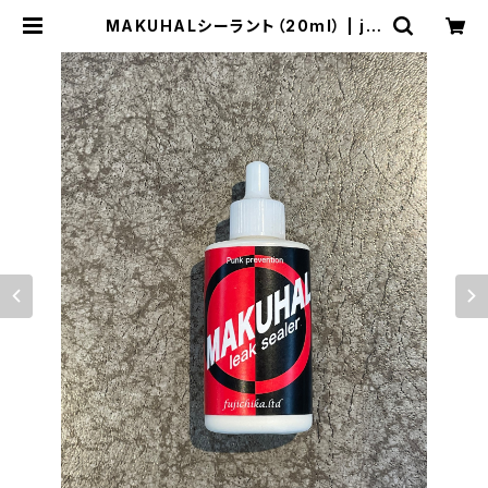
MAKUHALシーラント（20ml） | jin
rikisha