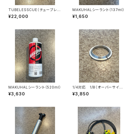
TUBELESSCUE（チューブレス
MAKUHALシーラント（137ml）
パンク修理キット）
¥22,000
¥1,650
MAKUHALシーラント（520ml）
1/4対応 1/8（オーバーサイズ）
下玉押し
¥3,630
¥3,850