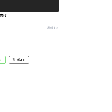
向け
通報する
E
ポスト