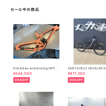
セール中の商品
EVILBikes wreckoning（Mサイ
SANTACRUZ HECKLER（
ズ）
ク）(Sサイズ）
¥544,000
¥871,200
20%OFF
20%OFF