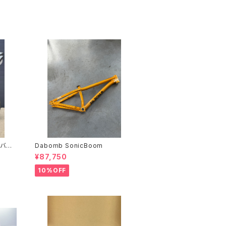
Eバイ
Dabomb SonicBoom
¥87,750
10%OFF