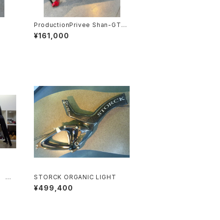
ProductionPrivee Shan-GT
（マルティーニ）
¥161,000
ル エ
STORCK ORGANIC LIGHT
¥499,400