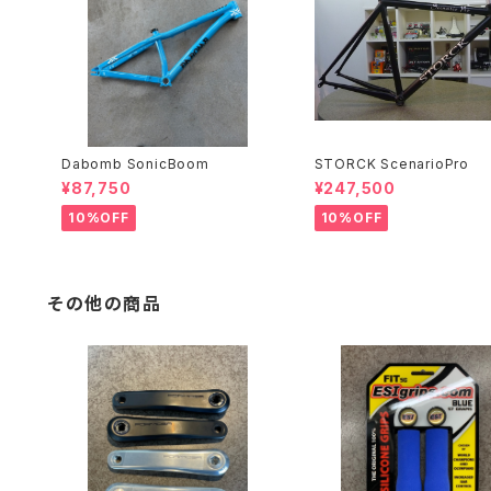
Dabomb SonicBoom
STORCK ScenarioPro
¥87,750
¥247,500
10%OFF
10%OFF
その他の商品