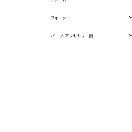
MTB
ROADフレーム
フォーク
MTB完成車特別価格品
ROADフレーム 特別価格品
サスペンション
パーツ、アクセサリー類
MTBフレーム
サスペンションパーツ
ハンドル
MTBフレーム 特別価格品
ステム
80mm
Vintageフレーム
シートポスト
90mm（-17°）
バーテープ
グリップ