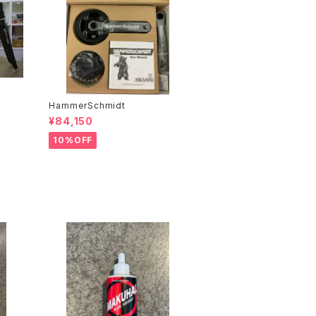
HammerSchmidt
¥84,150
10%OFF