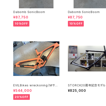
Dabomb SonicBoom
Dabomb SonicBoom
¥87,750
¥87,750
10%OFF
10%OFF
EVILBikes wreckoning（Mサイ
STORCK20周年記念モデ
ズ）
アロナリオディスク
¥544,000
¥825,000
20%OFF